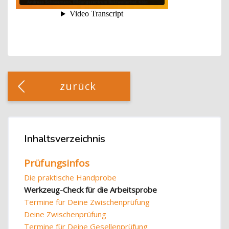
Blöcke
[Cocoon] Custom HTML überspringen
zurück
Blöcke
Inhaltsverzeichnis
Inhaltsverzeichnis überspringen
Prüfungsinfos
Die praktische Handprobe
Werkzeug-Check für die Arbeitsprobe
Termine für Deine Zwischenprüfung
Deine Zwischenprüfung
Termine für Deine Gesellenprüfung