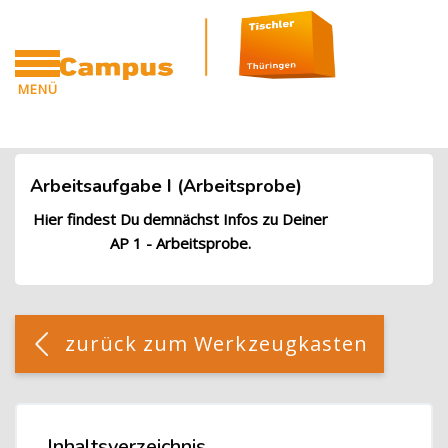
Blöcke
Zum Hauptinhalt
MENÜ
CAMPUS
Blöcke
Arbeitsaufgabe I (Arbeitsprobe)
Hier findest Du demnächst Infos zu Deiner
AP 1 - Arbeitsprobe.
Blöcke
[Cocoon] Custom HTML überspringen
zurück zum Werkzeugkasten
Blöcke
Inhaltsverzeichnis
Inhaltsverzeichnis überspringen