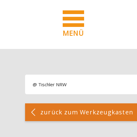
MENÜ
Blöcke
Zum Hauptinhalt
Blöcke
@ Tischler NRW
Blöcke
[Cocoon] Custom HTML überspringen
zurück zum Werkzeugkasten